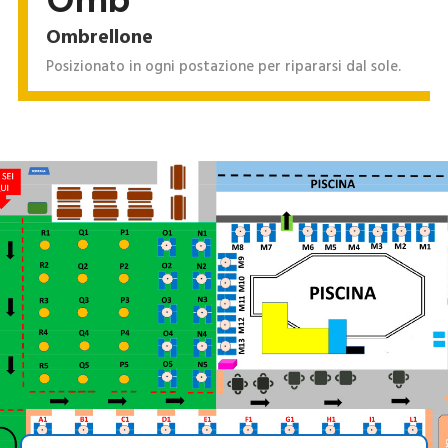
Ombrellone
Posizionato in ogni postazione per ripararsi dal sole.